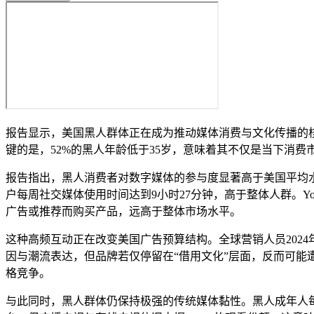
报告显示，美国黑人群体正在成为推动媒体消费与文化传播的核心力量
键的是，52%的黑人年龄低于35岁，意味着其不仅是当下消
报告指出，黑人消费者对数字媒体的参与度显著高于美国平均水
户每周社交媒体使用时间达到9小时27分钟，高于整体人群。YouTu
广告或推荐而购买产品，远高于整体市场水平。
这种高频互动正在改变美国广告预算结构。全球营销人员202
因与潮流表达，但品牌若仅停留在“借用文化”层面，反而可能
格竞争。
与此同时，黑人群体仍保持极强的传统媒体黏性。黑人成年人每周电