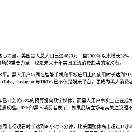
。美国黑人总人口已达4820万，自2000年以来增长32%；预
费市场的重要力量，也是未来十年美国主流消费趋势的定义者。
平。黑人用户每周在智能手机和平板应用上的使用时长达到31小时
be、Instagram与TikTok已不仅是娱乐平台，更成为黑人消费
4年已计划将63%的预算投向数字媒体，而黑人用户事实上正在成
遭遇反噬。67%的黑人消费者表示，如果品牌立场与其关注议题
视观看时长达到46小时13分钟，比美国整体高出超过11小时。