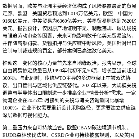
数据层面，欧美与亚洲主要经济体构成了风险暴露最高的贸易
走廊。欧盟—美国贸易额达到1.019万亿美元，欧盟—中国为
9160亿美元，中美贸易为6360亿美元，美墨贸易则达到7620亿
美元。报告预计，仅因原产地证明不足、制裁违规、碳边境税
与强迫劳动审查等因素，未来可能影响数千亿美元贸易流转，
并伴随高额罚款、货物扣押与供应链中断风险。美国针对出口
管制与制裁违规的罚金，部分案例已高达数亿美元。
推动这一变化的核心力量首先来自地缘政治。报告显示，全球
自由贸易协定数量已从1990年代初不足50项，增长至当前超过
300项。与此同时，传统WTO主导的多边框架正在被双边协
议、出口管制与区域化供应链替代。2025年以来，大规模关税
调整与半导体出口限制进一步推高企业“情景分析”需求。一家
物流企业在2025年5月接到的关税与海关咨询量同比暴增
1000%。企业不仅需要重新设计采购路径，更需要建立供应链
深层数据可视化能力。
第二重压力来自可持续监管。欧盟CBAM碳边境调节机制、
EUDR森林砍伐法规、CSRD企业可持续披露规则，以及美国