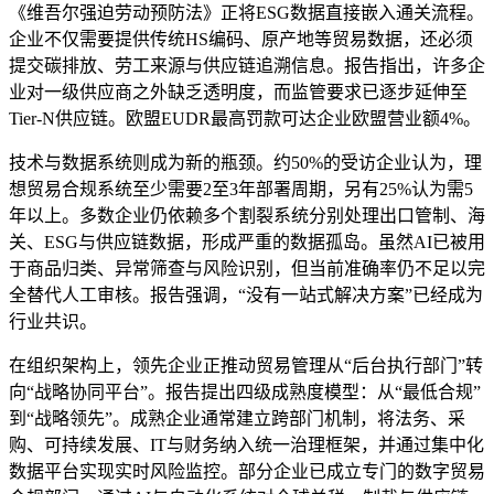
《维吾尔强迫劳动预防法》正将ESG数据直接嵌入通关流程。
企业不仅需要提供传统HS编码、原产地等贸易数据，还必须
提交碳排放、劳工来源与供应链追溯信息。报告指出，许多企
业对一级供应商之外缺乏透明度，而监管要求已逐步延伸至
Tier-N供应链。欧盟EUDR最高罚款可达企业欧盟营业额4%。
技术与数据系统则成为新的瓶颈。约50%的受访企业认为，理
想贸易合规系统至少需要2至3年部署周期，另有25%认为需5
年以上。多数企业仍依赖多个割裂系统分别处理出口管制、海
关、ESG与供应链数据，形成严重的数据孤岛。虽然AI已被用
于商品归类、异常筛查与风险识别，但当前准确率仍不足以完
全替代人工审核。报告强调，“没有一站式解决方案”已经成为
行业共识。
在组织架构上，领先企业正推动贸易管理从“后台执行部门”转
向“战略协同平台”。报告提出四级成熟度模型：从“最低合规”
到“战略领先”。成熟企业通常建立跨部门机制，将法务、采
购、可持续发展、IT与财务纳入统一治理框架，并通过集中化
数据平台实现实时风险监控。部分企业已成立专门的数字贸易