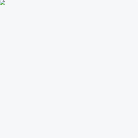
AI 资讯
洞察
资源中心
服务
关于
AI 资讯
快讯
产品
技术
商业
政策
初创
洞察
资源中心
深度研究