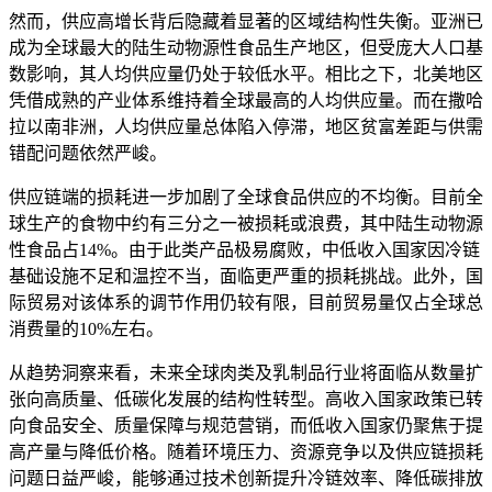
然而，供应高增长背后隐藏着显著的区域结构性失衡。亚洲已
成为全球最大的陆生动物源性食品生产地区，但受庞大人口基
数影响，其人均供应量仍处于较低水平。相比之下，北美地区
凭借成熟的产业体系维持着全球最高的人均供应量。而在撒哈
拉以南非洲，人均供应量总体陷入停滞，地区贫富差距与供需
错配问题依然严峻。
供应链端的损耗进一步加剧了全球食品供应的不均衡。目前全
球生产的食物中约有三分之一被损耗或浪费，其中陆生动物源
性食品占14%。由于此类产品极易腐败，中低收入国家因冷链
基础设施不足和温控不当，面临更严重的损耗挑战。此外，国
际贸易对该体系的调节作用仍较有限，目前贸易量仅占全球总
消费量的10%左右。
从趋势洞察来看，未来全球肉类及乳制品行业将面临从数量扩
张向高质量、低碳化发展的结构性转型。高收入国家政策已转
向食品安全、质量保障与规范营销，而低收入国家仍聚焦于提
高产量与降低价格。随着环境压力、资源竞争以及供应链损耗
问题日益严峻，能够通过技术创新提升冷链效率、降低碳排放