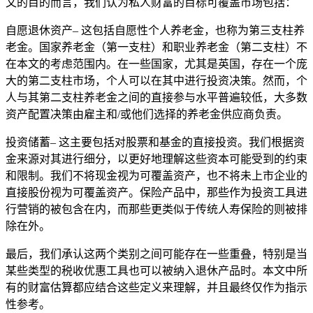
文的目的而言，我们认为私人财富的目标可覆盖市场包括：
自愿退休资产– 这包括自愿性个人养老金，也称为第三支柱养
老金。国家养老金（第一支柱）和职业养老金（第二支柱）不
在本文的考虑范围内。在一些国家，尤其是英国，存在一个庞
大的第二支柱市场，个人可以在其中进行投资决策。然而，个
人与其第二支柱养老金之间的直接参与水平普遍较低，大多数
资产配置决策由雇主和/或他们选择的养老金供应商负责。
投资储蓄– 这主要包括对股票和基金的直接投资。我们根据资
金来源对其进行细分，以更好地理解这些资本可能受到的约束
和限制。我们不将现金视为可覆盖资产，也不将未上市企业的
直接股份视为可覆盖资产。保险产品中，那些作为投资工具进
行营销的被包含在内，而那些更类似于传统人寿保险的则被排
除在外。
最后，我们承认这两个类别之间可能存在一些重叠，特别是当
某些类型的税收优惠工具也可以被纳入退休产品时。本文中所
有的财富估算都应结合这些定义来理解，并且最终仅作为指示
性参考。