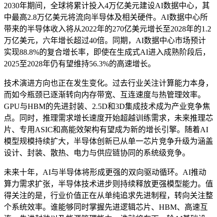
2030年期间，全球将累计投入4万亿美元建设AI数据中心，其
中最高2.8万亿美元将流向半导体及相关硬件。AI数据中心所
带来的半导体收入将从2022年的270亿美元增长至2028年的1.2
万亿美元，六年增长超过40倍。同期，AI数据中心市场预计
实现88.8%的复合增长率，即使在生成式AI进入成熟阶段后，
2025至2028年仍有望维持56.3%的高速增长。
技术演进方向也正在发生变化。过去行业关注计算能力本身，
而如今瓶颈已逐渐转向内存带宽、互连速度与热管理效率。
GPU与HBM的先进封装、2.5D和3D集成技术成为产业竞争焦
点。同时，推理需求增长速度开始超越训练需求，未来推理芯
片、专用ASIC和高能效架构有望成为新的增长引擎。随着AI
模型规模持续扩大，半导体创新已从单一芯片竞争升级为涵盖
设计、封装、散热、电力与供应链协同的系统级竞争。
未来十年，AI与半导体将形成更强的双向驱动循环。AI推动
算力需求扩张，半导体技术进步则持续释放更强模型能力。值
得关注的是，行业价值正在从单纯追求先进制程，转向关注整
个系统效率。谁能够同时掌握先进逻辑芯片、HBM、高速互