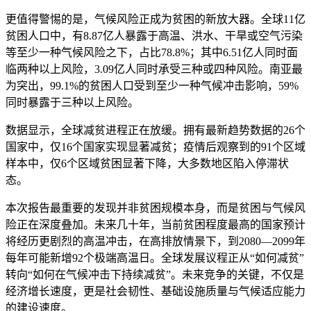
更值得警惕的是，气候风险正成为贫困的新放大器。全球11亿
贫困人口中，有8.87亿人暴露于高温、洪水、干旱或空气污染
等至少一种气候风险之下，占比78.8%；其中6.51亿人同时面
临两种以上风险，3.09亿人同时承受三种或四种风险。南亚最
为突出，99.1%的贫困人口受到至少一种气候冲击影响，59%
同时暴露于三种以上风险。
数据显示，全球减贫进程正在放缓。拥有最新趋势数据的26个
国家中，仅16个国家实现显著减贫；疫情后观察到的91个区域
样本中，仅6个区域贫困显著下降，大多数地区陷入停滞状
态。
本次报告最重要的发现并非贫困规模本身，而是贫困与气候风
险正在深度叠加。未来几十年，当前贫困程度最高的国家预计
将经历更剧烈的高温冲击，在高排放情景下，到2080—2099年
每年可能新增92个极端高温日。全球发展议程正从“如何减贫”
转向“如何在气候冲击下持续减贫”。未来竞争的关键，不仅是
经济增长速度，更是社会韧性、基础设施质量与气候适应能力
的建设速度。