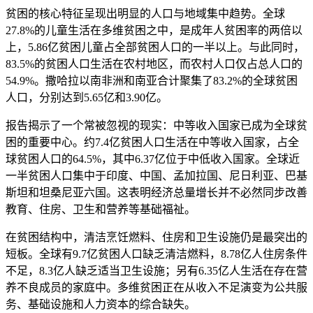
贫困的核心特征呈现出明显的人口与地域集中趋势。全球
27.8%的儿童生活在多维贫困之中，是成年人贫困率的两倍以
上，5.86亿贫困儿童占全部贫困人口的一半以上。与此同时，
83.5%的贫困人口生活在农村地区，而农村人口仅占总人口的
54.9%。撒哈拉以南非洲和南亚合计聚集了83.2%的全球贫困
人口，分别达到5.65亿和3.90亿。
报告揭示了一个常被忽视的现实：中等收入国家已成为全球贫
困的重要中心。约7.4亿贫困人口生活在中等收入国家，占全
球贫困人口的64.5%，其中6.37亿位于中低收入国家。全球近
一半贫困人口集中于印度、中国、孟加拉国、尼日利亚、巴基
斯坦和坦桑尼亚六国。这表明经济总量增长并不必然同步改善
教育、住房、卫生和营养等基础福祉。
在贫困结构中，清洁烹饪燃料、住房和卫生设施仍是最突出的
短板。全球有9.7亿贫困人口缺乏清洁燃料，8.78亿人住房条件
不足，8.3亿人缺乏适当卫生设施；另有6.35亿人生活在存在营
养不良成员的家庭中。多维贫困正在从收入不足演变为公共服
务、基础设施和人力资本的综合缺失。