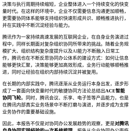
决策与执行周期持续缩短，企业整体进入一个持续变化的快变
量时代。在这样的环境中，企业不仅需要信息沟通更加顺畅，
更需要协同体系能够支持组织快速形成共识、顺畅推进执行，
并在实践中不断沉淀经验与能力。
腾讯作为一家持续高速发展的互联网企业，在自身业务演进过
程中，同样长期面对复杂组织协同所带来的挑战。随着业务规
模扩大、组织结构复杂度提升以及AI能力不断融入日常工
作，腾讯也在不断反思协同办公体系的建设方式：如何让信息
能够更快汇聚，决策能够更加高效形成，业务行动能够顺畅推
进，同时让经验在组织内部持续沉淀并被复用。
在长期的内部实践中，腾讯逐渐从业务运行本身出发，逐步形
成了一套面向快变量时代的敏捷协同方法论总结出
ACE智能
协同飞轮
。同时，腾讯会议、乐享、电子签等产品能力，也是
在腾讯内部真实业务场景中不断打磨与演进，并逐步成为支撑
业务协作的重要基础设施。
因此，本报告不仅是对协同办公发展趋势的观察，更是
对腾讯
自身协同实践经验的一次系统梳理
。报告从企业协同办公面临